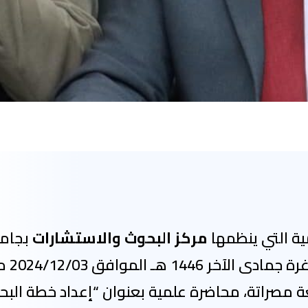
ية التي ينظمها
مركز البحوث والاستشارات
بجام
مصراتة، أُقيمت صباح ال
عة مصراتة، محاضرة علمية بعنوان “إعداد خطة البح