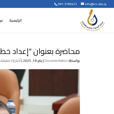
091-3783472
info@rcc.edu.ly
الرئيسية
عن
محاضرة بعنوان “إعداد خط
بواسطة
Documentation
|
يناير 18, 2025
|
أخبار
|
0 تعليقات