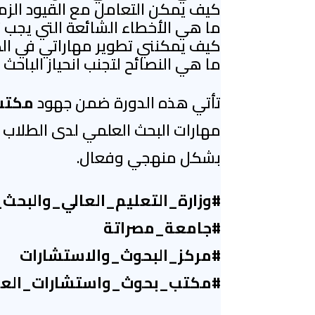
كيف يمكن التعامل مع القيود الزمني
ما هي الأخطاء الشائعة التي يجب ت
كيف يمكنني تطوير مهاراتي في الك
ما هي النصائح لتجنب انحياز الباحث أ
تأتي هذه الدورة ضمن جهود
مكتب 
مهارات البحث العلمي لدى الطلاب و
بشكل منهجي وفعال.
#وزارة_التعليم_العالي_والبحث
#جامعة_مصراتة
#مركز_البحوث_والاستشارات
#مكتب_بحوث_واستشارات_العلو