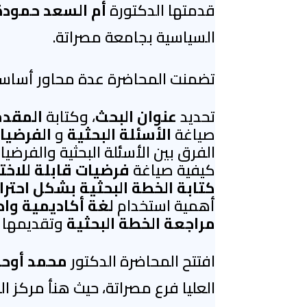
قدمتها الدكتورة
أم السعد حمودة
السياسية بجامعة مصراتة.
تضمنت المحاضرة عدة محاور أساسي
تحديد
عنوان البحث
، وكتابة
المقد
صياغة
الأسئلة البحثية
و
الفرضيا
الفرق بين الأسئلة البحثية والفرضيا
كيفية صياغة
فرضيات قابلة للاختب
كتابة الخطة البحثية بشكل احترا
أهمية استخدام
لغة أكاديمية وا
مراجعة الخطة البحثية
وتقديمها 
افتتح المحاضرة الدكتور
محمد أوحي
العليا فرع مصراتة، حيث هنأ مركز 