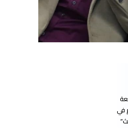
عة
يوم الثلاثاء غرة جمادى الآخر 1446 هـ الموافق 2024/12/03 م في
ث”