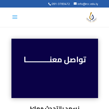
091-3783472
info@rcc.edu.ly
تواصل معنــــــــــــا
نسعد بالتحدث معك!