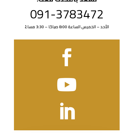
091-3783472
الأحد – الخميس الساعة 8:00 صباحًا – 3:30 مساءً


