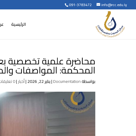
091-3783472
info@rcc.edu.ly
الرئيسية
عن
محاضرة علمية تخصصية بعنو
المحكمة: المواصفات والمع
بواسطة
Documentation
|
يناير 22, 2026
|
أخبار
|
0 تعليقات