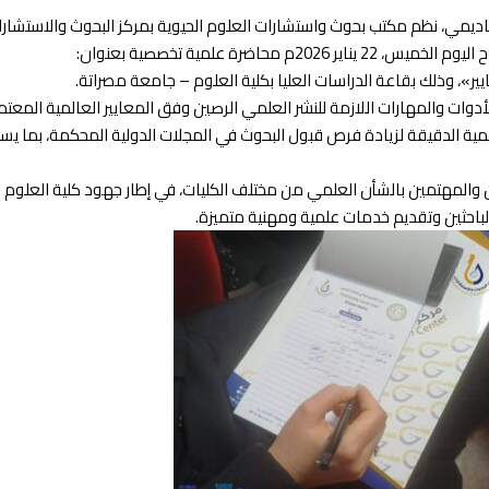
كاديمي، نظم مكتب بحوث واستشارات العلوم الحيوية بمركز البحوث والاستشارا
حاضرة علمية تخصصية بعنوان:
ير»، وذلك بقاعة الدراسات العليا بكلية العلوم – جامعة مصراتة.
دوات والمهارات اللازمة للنشر العلمي الرصين وفق المعايير العالمية المعتم
مية الدقيقة لزيادة فرص قبول البحوث في المجلات الدولية المحكمة، بما ي
ن والمهتمين بالشأن العلمي من مختلف الكليات، في إطار جهود كلية العلوم
لباحثين وتقديم خدمات علمية ومهنية متميزة.