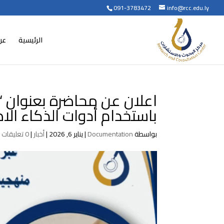
091-3783472
info@rcc.edu.ly
الرئيسية
عن
اعلان عن محاضرة بعنوان “
باستخدام أدوات الذكاء ال
بواسطة
Documentation
|
يناير 6, 2026
|
أخبار
|
0 تعليقات