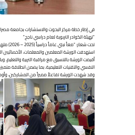
في إطار خطة مركز البحوث والاستشارات بجامعة مصراتة 
“تهيئة الكوادر التربوية لعام دراسي ناجح”
تحت شعار: “معاً نبني عاماً دراسياً (2025 – 2026) ملهماً وناجحاً”
استهدفت الورشة المعلمين والمعلمات، الأخصائيين ال
أقيمت الورشة بالتنسيق مع مراقبة التربية والتعليم، وب
النفسي والتقنيات التعليمية، بما يضمن انطلاقة متميزة
وقد شهدت الورشة تفاعلاً مميزاً من المشاركين، وأوصى 