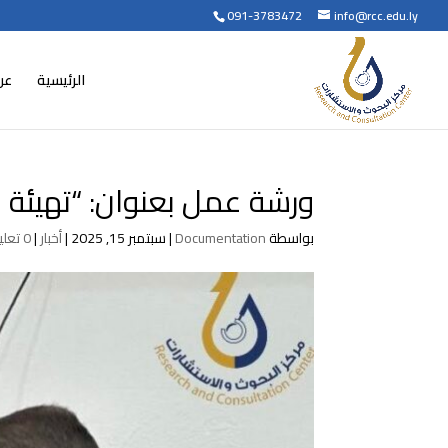
091-3783472
info@rcc.edu.ly
الرئيسية
عن
ورشة عمل بعنوان: “تهيئة ال
بواسطة
Documentation
|
سبتمبر 15, 2025
|
أخبار
|
0 تعليقات